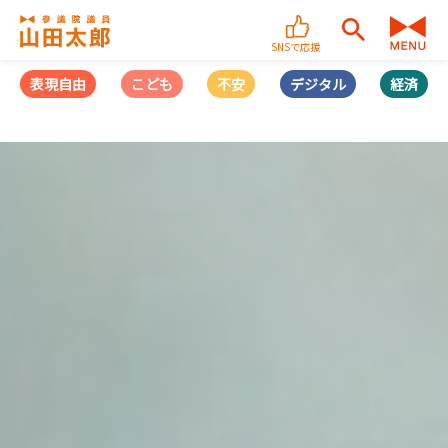
SNSで応援
表現自由
こども
不安
デジタル
経済